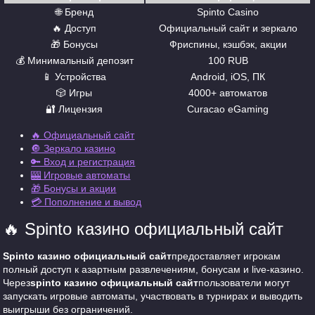
🌐 Бренд
Spinto Casino
🔥 Доступ
Официальный сайт и зеркало
🎁 Бонусы
Фриспины, кэшбэк, акции
💰 Минимальный депозит
100 RUB
📱 Устройства
Android, iOS, ПК
🎲 Игры
4000+ автоматов
🔐 Лицензия
Curacao eGaming
🔥 Официальный сайт
🔘 Зеркало казино
🔑 Вход и регистрация
🎰 Игровые автоматы
🎁 Бонусы и акции
💳 Пополнение и вывод
🔥 Spinto казино официальный сайт
Spinto казино официальный сайт
предоставляет игрокам
полный доступ к азартным развлечениям, бонусам и live-казино.
Через
spinto казино официальный сайт
пользователи могут
запускать игровые автоматы, участвовать в турнирах и выводить
выигрыши без ограничений.