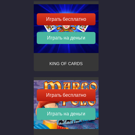
Играть бесплатно
Играть на деньги
KING OF CARDS
Играть бесплатно
Играть на деньги