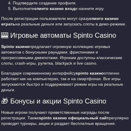
Подтвердите создание профиля.
Выполните
спинто казино вход
и начните игру.
После регистрации пользователи могут сразу
спинто казино
играть
на реальные деньги или запускать слоты в демо-режиме.
🎰 Игровые автоматы Spinto Casino
Spinto казино
предлагает огромную коллекцию игровых
автоматов с бонусными раундами, фриспинами и
прогрессивными джекпотами. Игрокам доступны классические
слоты, crash-игры, рулетка, blackjack и live casino.
Благодаря современному интерфейсу
spinto казино
отлично
работает как на компьютерах, так и на смартфонах. Все игры
запускаются быстро и поддерживают режим игры на реальные
деньги.
🎁 Бонусы и акции Spinto Casino
Новые игроки получают приветственные награды после
регистрации. Также
spinto казино официальный сайт
регулярно
проводит турниры, акции и раздает бесплатные вращения.