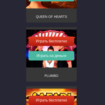
QUEEN OF HEARTS
Играть бесплатно
Играть на деньги
PLUMBO
Играть бесплатно