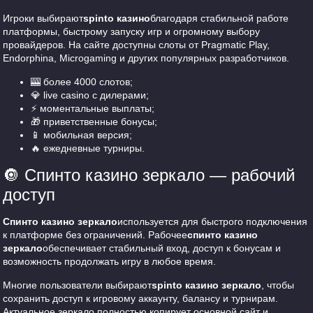
Игроки выбирают
spinto казино
благодаря стабильной работе
платформы, быстрому запуску игр и огромному выбору
провайдеров. На сайте доступны слоты от Pragmatic Play,
Endorphina, Microgaming и других популярных разработчиков.
🎰 более 4000 слотов;
💎 live casino с дилерами;
⚡ моментальные выплаты;
🎁 приветственные бонусы;
📱 мобильная версия;
🔥 ежедневные турниры.
🔘 Спинто казино зеркало — рабочий
доступ
Спинто казино зеркало
используется для быстрого подключения
к платформе без ограничений. Рабочее
спинто казино
зеркало
обеспечивает стабильный вход, доступ к бонусам и
возможность продолжать игру в любое время.
Многие пользователи выбирают
spinto казино зеркало
, чтобы
сохранить доступ к игровому аккаунту, балансу и турнирам.
Актуальное зеркало полностью копирует основной сайт и