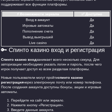
поддерживает все функции платформы.
⚡ Возможности зеркала
✅ Доступно
Вход в аккаунт
Да
Игровые автоматы
Да
Пополнение счета
Да
Вывод выигрышей
Да
Live casino
Да
🔑 Спинто казино вход и регистрация
Спинто казино вход
занимает всего несколько секунд. Для
авторизации необходимо указать логин и пароль, после чего
игрок получает доступ ко всем разделам платформы.
Новые пользователи могут пройти
спинто казино
регистрация
через электронную почту или номер телефона.
После создания аккаунта доступны бонусы, акции и игровые
автоматы.
Перейдите на сайт или зеркало.
Нажмите кнопку «Регистрация».
Введите данные аккаунта.